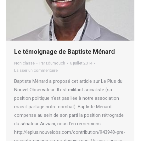
Le témoignage de Baptiste Ménard
Non classé
Par
r.dumouch
6 juillet 2014
Laisser un commentaire
Baptiste Ménard a proposé cet article sur Le Plus du
Nouvel Observateur. Il est militant socialiste (sa
position politique n’est pas liée à notre association
mais il partage notre combat). Baptiste Ménard
compense au sein de son parti la position rétrograde
du sénateur Anziani, nous l’en remercions.
http://leplus.nouvelobs.com/contribution/943948-pre-
majorite-engage-au-ps-depuis-mes-15-ans-j-aurais-