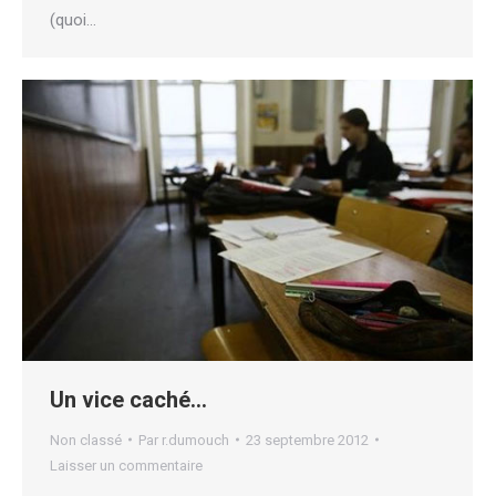
(quoi…
Un vice caché…
Non classé
Par
r.dumouch
23 septembre 2012
Laisser un commentaire