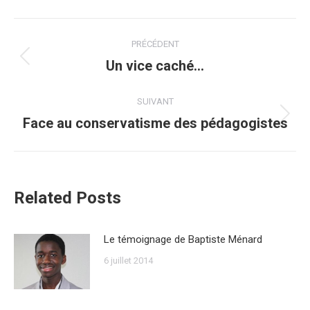
Navigation
PRÉCÉDENT
article
Un vice caché…
Article
précédent
:
SUIVANT
Face au conservatisme des pédagogistes
Article
suivant
:
Related Posts
Le témoignage de Baptiste Ménard
6 juillet 2014