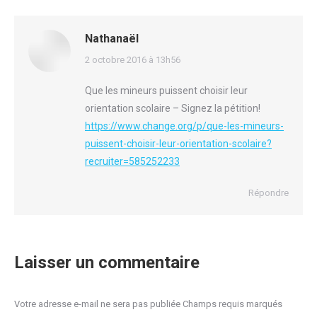
Nathanaël
dit
2 octobre 2016 à 13h56
:
Que les mineurs puissent choisir leur
orientation scolaire – Signez la pétition!
https://www.change.org/p/que-les-mineurs-
puissent-choisir-leur-orientation-scolaire?
recruiter=585252233
Répondre
Laisser un commentaire
Votre adresse e-mail ne sera pas publiée Champs requis marqués