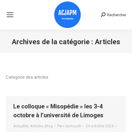
Rechercher
Recherche
:
Archives de la catégorie :
Articles
Vous êtes ici :
Catégorie des articles
Le colloque « Misopédie » les 3-4
octobre à l’université de Limoges
Actualité
,
Articles
,
Blog
Par
r.dumouch
24 octobre 2024