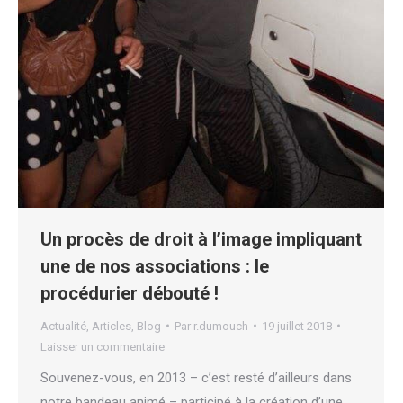
Un procès de droit à l’image impliquant
une de nos associations : le
procédurier débouté !
Actualité
,
Articles
,
Blog
Par
r.dumouch
19 juillet 2018
Laisser un commentaire
Souvenez-vous, en 2013 – c’est resté d’ailleurs dans
notre bandeau animé – participé à la création d’une