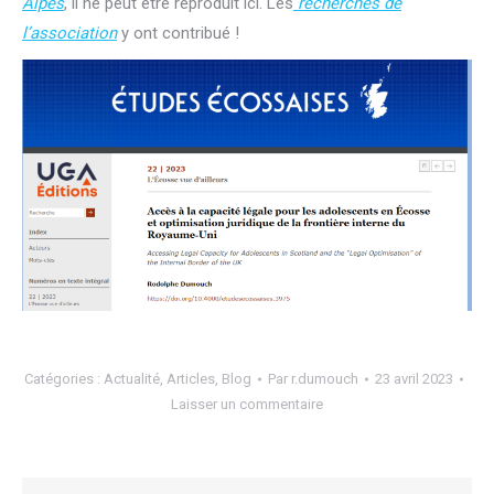
Alpes
, il ne peut être reproduit ici. Les
recherches de
l’association
y ont contribué !
Catégories :
Actualité
,
Articles
,
Blog
Par
r.dumouch
23 avril 2023
Laisser un commentaire