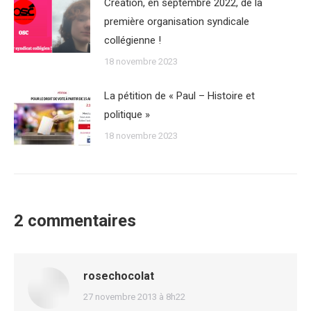
Création, en septembre 2022, de la
première organisation syndicale
collégienne !
18 novembre 2023
La pétition de « Paul – Histoire et
politique »
18 novembre 2023
2 commentaires
rosechocolat
dit
27 novembre 2013 à 8h22