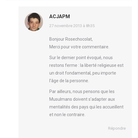
ACJAPM
dit
27 novembre 2013 à 8h35
:
Bonjour Rosechocolat,
Merci pour votre commentaire.
Sur le dernier point évoqué, nous
restons ferme : la liberté religieuse est
un droit fondamental, peu importe
l’âge de la personne.
Par ailleurs, nous pensons que les
Musulmans doivent s’adapter aux
mentalités des pays qui les accueillent
et non le contraire.
Répondre