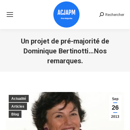
Rechercher
Recherche
:
Un projet de pré-majorité de
Dominique Bertinotti…Nos
remarques.
Vous êtes ici :
Actualité
Sep
26
Articles
Blog
2013