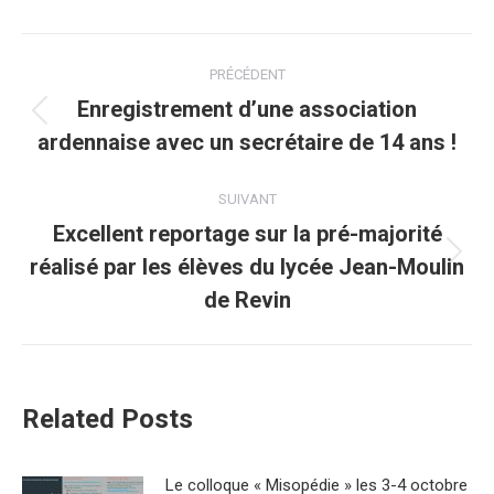
Navigation
PRÉCÉDENT
article
Enregistrement d’une association
Article
ardennaise avec un secrétaire de 14 ans !
précédent
:
SUIVANT
Excellent reportage sur la pré-majorité
réalisé par les élèves du lycée Jean-Moulin
Article
suivant
de Revin
:
Related Posts
Le colloque « Misopédie » les 3-4 octobre